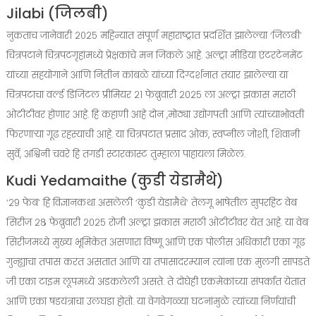
Jilabi (जिलबी)
नुकताच जानेवारी २०२५ महिन्यात संपूर्ण महाराष्ट्रात प्रदर्शित झालेल्या ‘जिलबी’
चित्रपटाने चित्रपटगृहांमध्ये प्रेक्षकांचे मन जिंकले आहे. अल्ट्रा मीडिया एंटरटेनमेंट
यांच्या सहयोगाने आणि नितीन कांबळे यांच्या दिग्दर्शनात तयार झालेल्या या
चित्रपटाचा वर्ल्ड डिजिटल प्रीमियर २१ फेब्रुवारी २०२५ ला अल्ट्रा झकास मराठी
ओटीटीवर होणार आहे. हि कहाणी आहे दोन ,मोठ्या उद्योगपती आणि त्यांच्याभोवती
फिरणाऱ्या गूढ रहस्याची आहे. या चित्रपटात प्रसाद ओक, स्वप्नील जोशी, शिवानी
सुर्वे, अश्विनी चवरे हि तगडी स्टारकास्ट तुम्हाला पाहायला मिळेल.
Kudi Yedamaithe (कुडी येडामैथे)
‘२९ फेब’ हि विज्ञानकथा असलेली ‘कुडी येडामैथे’ तेलगू भाषेतील सुपरहिट वेब
सिरीज २८ फेब्रुवारी २०२५ रोजी अल्ट्रा झकास मराठी ओटीटीवर येत आहे. या वेब
सिरीजमध्ये मुख्य भूमिकेत असणारा विष्णू आणि एक पोलीस अधिकारी एका गूढ
गुन्ह्याचा तपास करत असतात आणि या तपासादरम्यान त्यांना एक मुलगी सापडते
जी एका टाइम लूपमध्ये अडकलेली असते. ते दोघेही एकमेकांच्या संपर्कात येतात
आणि एका षडयंत्राचा उलघडा होतो. या वेगवेगळ्या घटनांमुळे त्यांच्या निर्णयांची