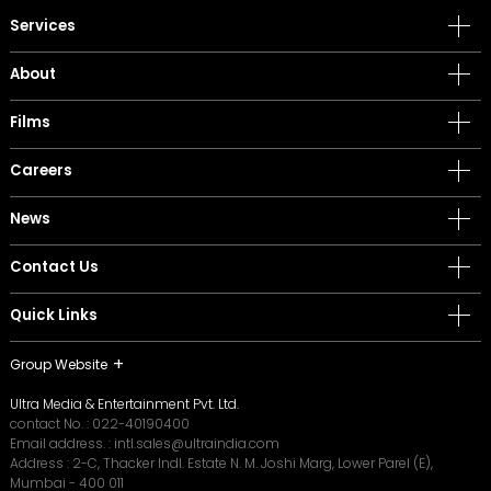
Services
About
Films
Careers
News
Contact Us
Quick Links
Group Website
Ultra Media & Entertainment Pvt. Ltd.
contact No. :
022-40190400
Email address. :
intl.sales@ultraindia.com
Address : 2-C, Thacker Indl. Estate N. M. Joshi Marg, Lower Parel (E),
Mumbai - 400 011