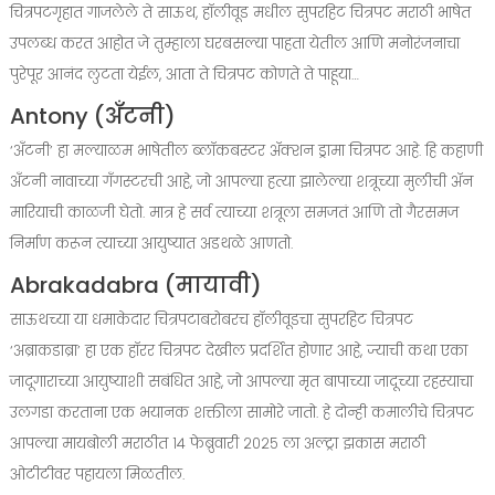
चित्रपटगृहात गाजलेले ते साऊथ, हॉलीवूड मधील सुपरहिट चित्रपट मराठी भाषेत
उपलब्ध करत आहोत जे तुम्हाला घरबसल्या पाहता येतील आणि मनोरंजनाचा
पुरेपूर आनंद लुटता येईल, आता ते चित्रपट कोणते ते पाहूया…
Antony (अँटनी)
‘अँटनी’ हा मल्याळम भाषेतील ब्लॉकबस्टर ॲक्शन ड्रामा चित्रपट आहे. हि कहाणी
अँटनी नावाच्या गँगस्टरची आहे, जो आपल्या हत्या झालेल्या शत्रूच्या मुलीची ॲन
मारियाची काळजी घेतो. मात्र हे सर्व त्याच्या शत्रूला समजतं आणि तो गैरसमज
निर्माण करून त्याच्या आयुष्यात अडथळे आणतो.
Abrakadabra (मायावी)
साऊथच्या या धमाकेदार चित्रपटाबरोबरच हॉलीवूडचा सुपरहिट चित्रपट
‘अब्राकडाब्रा’ हा एक हॉरर चित्रपट देखील प्रदर्शित होणार आहे, ज्याची कथा एका
जादूगाराच्या आयुष्याशी सबंधित आहे, जो आपल्या मृत बापाच्या जादूच्या रहस्याचा
उलगडा करताना एक भयानक शक्तीला सामोरे जातो. हे दोन्ही कमालीचे चित्रपट
आपल्या मायबोली मराठीत १४ फेब्रुवारी २०२५ ला अल्ट्रा झकास मराठी
ओटीटीवर पहायला मिळतील.