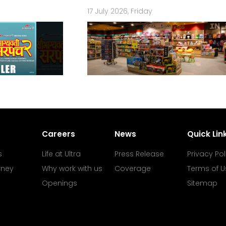
17 July 2026, Friday
Careers
News
Quick Lin
s
Life at Ultra
Press Release
Privacy Pol
rney
Why work with us
Coverage
Terms of U
Openings
Sitemap