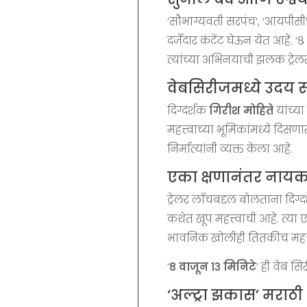
‘सौभाग्यवती सरपंच’, ‘आयपीसी’,
दर्जेदार कंटेंट घेऊन येत आहे. 
त्यांच्या अभिनयाची झलक ट्रेलरम
वेबसिरीजमध्ये उदय 
दिग्दर्शक
गिरीश मोहिते
यांच्या
महत्त्वाच्या भूमिकांमध्ये दिस
निर्मात्यांनी व्यक्त केला आहे.
एका क्षणानंतर नायक
ट्रेलर लाँचबद्दल बोलताना दिग्
कथेत खूप महत्त्वाची आहे. त्य
भावनिक खोलीही तितकीच महत्त
‘
८ वाजून १३ मिनिटे
’ ही वेब सि
‘अल्ट्रा झकास’ मराठी