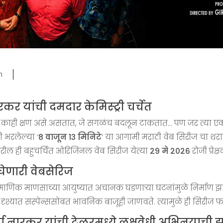
m
ारकर यांची दमदार केमिस्ट्री चर्चेत
त काही क्षण असे असतात, जे सगळंच बदलून टाकतात… पण जर त्या एका 
 भरलेल्या ‘
८ वाजून १३ मिनिटे
’ या आगामी मराठी वेब सिरीज चा थरार
रील ही बहुचर्चित ओरिजिनल वेब सिरीज येत्या
२९ मे २०२६
रोजी प्रेक
घेणारी वेबसेरिज
्रामाणिक माणसाच्या आयुष्यात अचानक घडणाऱ्या घटनांमुळे निर्माण झ
ेक दृश्यात सस्पेन्ससोबत भावनिक बाजूही जाणवते. त्यामुळे ही सिरीज
र्या नारकर यांची ट्रेलरमध्ये लक्षवेधी अभिनयाच