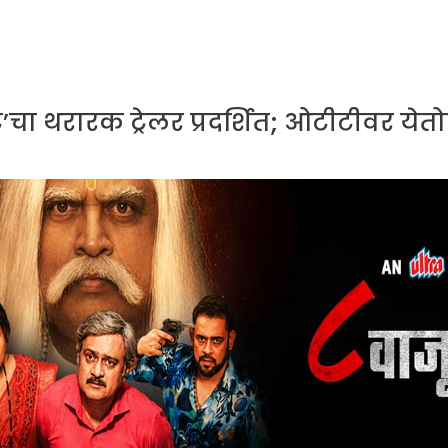
े’चा थरारक ट्रेलर प्रदर्शित; ओटीटीवर ये