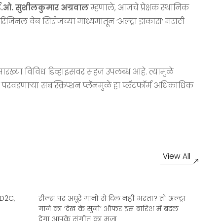
ई.ओ. सुशीलकुमार अग्रवाल
म्हणाले, आजचे प्रेक्षक स्थानिक
रिजिनल वेब सिरीजच्या माध्यमातून ‘अल्ट्रा झकास’ मराठी
ांसारख्या विविध डिव्हाइसवर सहज उपलब्ध आहे. त्यामुळे
ा परवडणाऱ्या सबस्क्रिप्शन प्लॅनमुळे हा प्लॅटफॉर्म अधिकाधिक
View All
 D2C,
रील्स पर अधूरे गानों से दिल नहीं भरता? तो अल्ट्रा
At
गाने का ‘देख के सुनो’ ऑफर इस बारिश में बदल
देगा आपके संगीत का मज़ा