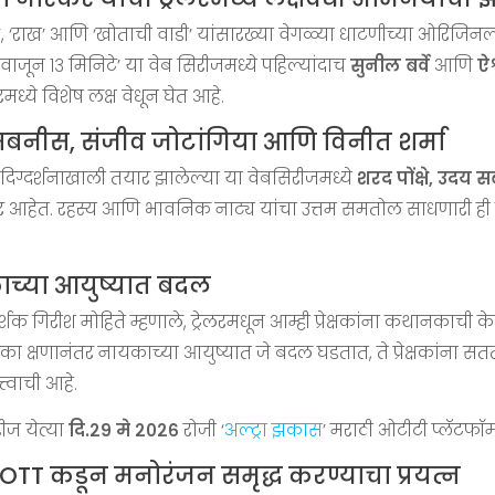
 ‘राख’ आणि ‘खोताची वाडी’ यांसारख्या वेगळ्या धाटणीच्या ओरिजिनल्स
‘८ वाजून १३ मिनिटे’ या वेब सिरीजमध्ये पहिल्यांदाच
सुनील बर्वे
आणि
ऐश
ध्ये विशेष लक्ष वेधून घेत आहे.
सबनीस, संजीव जोटांगिया आणि विनीत शर्मा
 दिग्दर्शनाखाली तयार झालेल्या या वेबसिरीजमध्ये
शरद पोंक्षे, उदय
णार आहेत. रहस्य आणि भावनिक नाट्य यांचा उत्तम समतोल साधणारी ही कथ
ाच्या आयुष्यात बदल
दर्शक गिरीश मोहिते म्हणाले, ट्रेलरमधून आम्ही प्रेक्षकांना कथानकाच
ा एका क्षणानंतर नायकाच्या आयुष्यात जे बदल घडतात, ते प्रेक्षकां
्वाची आहे.
रीज येत्या
दि.२९ मे २०२६
रोजी ‘
अल्ट्रा झकास
’ मराठी ओटीटी प्लॅटफॉर्म
 OTT कडून मनोरंजन समृद्ध करण्याचा प्रयत्न