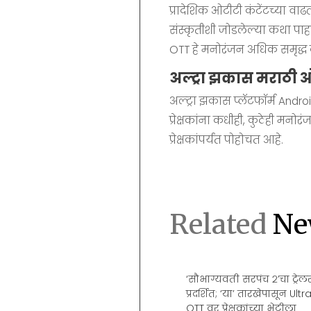
प्रादेशिक ओटीटी कंटेंटच्या वाढ
संस्कृतीशी जोडलेल्या कथा पा
OTT हे मनोरंजन अधिक समृद्ध क
अल्ट्रा झकास मराठी
अल्ट्रा झकास प्लॅटफॉर्म Andro
प्रेक्षकांना कधीही, कुठेही मनो
प्रेक्षकांपर्यंत पोहोचत आहे.
Related
Ne
 Films To IMAX: How Popcorn
‘सौभाग्यवती सरपंच २’चा ट्रे
ema’s Most Enduring Star
प्रदर्शित; ‘या’ तारखेपासून U
OTT वर प्रेक्षकांच्या भेटीला