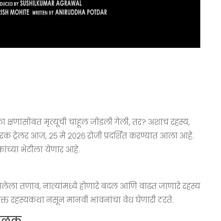
क्षणासोबत मृत्यूची चाहूल जोडली गेली, तर? अशाच रहस्य,
क ट्रेलर आज, २५ मे २०२६ रोजी प्रदर्शित करण्यात आला आहे.
्षकांच्या भेटीला येणार आहे.
ालेला तणाव, नात्यांमध्ये होणारे बदल आणि वाढत जाणारे रहस्य
 फक्त रहस्यकथा नसून मानवी भावनांचा वेध घेणारी ठरते.
ी झलक