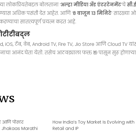
त्या लोकप्रियतेबद्दल बोलताना ‘
अल्ट्रा मीडिया अँड एंटरटेनमेंट
’चे
सी.
हण्यास अधिक पसंती देत आहेत. आणि ‘
८ वाजून १३ मिनिटे
’ सारख्या ओ
रण्याचा सातत्यपूर्ण प्रयत्न करत आहे.
 ओटीटीबद्ल
id, iOS, टॅब, वेब, Android TV, Fire TV, Jio Store आणि Cloud TV य
रंजनाचा आनंद घेता येतो. तसेच आठवड्याला फक्त ₹१९ पासून सुरू होणाऱ्य
ws
लर आणि पोस्टर
How India’s Toy Market Is Evolving with
ltra Jhakaas Marathi
Retail and IP