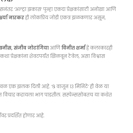
नंतर ‘अल्ट्रा झकास’ पुन्हा एकदा प्रेक्षकांसाठी अनोखा आणि
्वर्या नारकर
ही लोकप्रिय जोडी एकत्र झळकणार असून,
 सबनीस, संजीव जोटांगिया
आणि
विनीत शर्मा
हे कलाकारही
ा प्रेक्षकांना शेवटपर्यंत खिळवून ठेवेल, असा विश्वास
ी केवळ एक झलक दिली आहे. ‘८ वाजून १३ मिनिटे’ ही वेळ या
ना सतत विचार करायला भाग पाडतील. सस्पेन्ससोबतच या कथेत
वर प्रदर्शित होणार आहे.